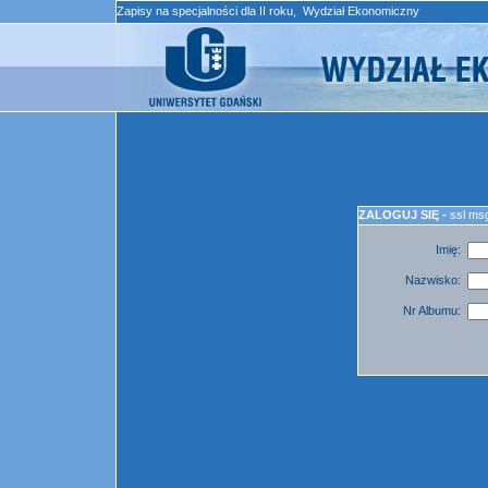
Zapisy na specjalności dla II roku, Wydział Ekonomiczny
ZALOGUJ SIĘ -
ssl ms
Imię:
Nazwisko:
Nr Albumu: