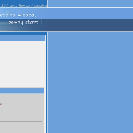
3.2.2, autor Tomasz Jastrząbek
a: