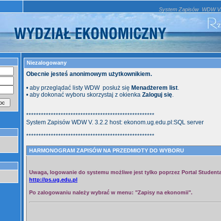
System Zapisów WDW V. 
Niezalogowany
Obecnie jesteś anonimowym użytkownikiem.
• aby przeglądać listy WDW posłuż się
Menadżerem list
.
• aby dokonać wyboru skorzystaj z okienka
Zaloguj się
.
****************************************************
System Zapisów WDW V. 3.2.2 host: ekonom.ug.edu.pl:SQL server
****************************************************
HARMONOGRAM ZAPISÓW NA PRZEDMIOTY DO WYBORU
Uwaga, logowanie do systemu możliwe jest tylko poprzez Portal Student
http://ps.ug.edu.pl
Po zalogowaniu należy wybrać w menu: "Zapisy na ekonomii".