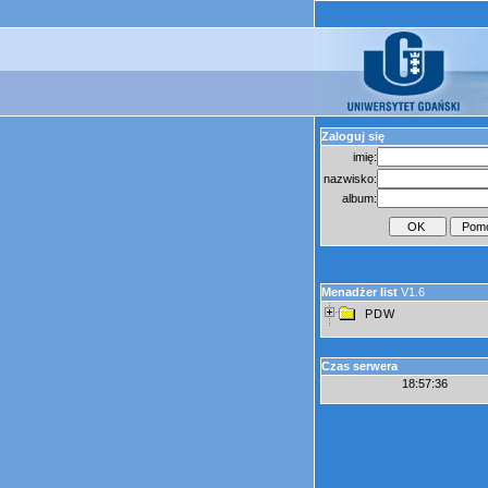
Zaloguj się
imię:
nazwisko:
album:
Menadżer list
V1.6
PDW
Czas serwera
18:57:36