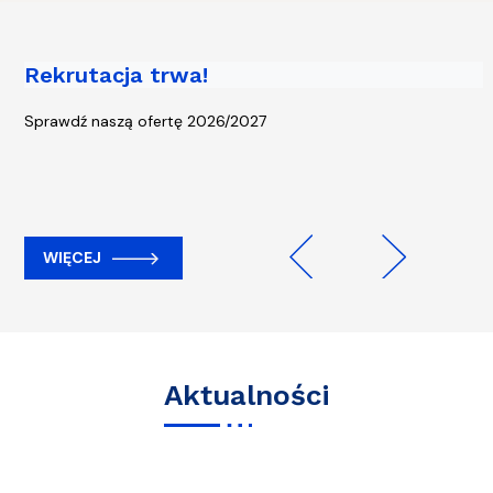
Rekrutacja trwa!
Piąta edycja kampanii „Rowerem na
Uczelnię” - start 13 kwietnia!
Sprawdź naszą ofertę 2026/2027
WIĘCEJ
WIĘCEJ
Previous
Next
Aktualności