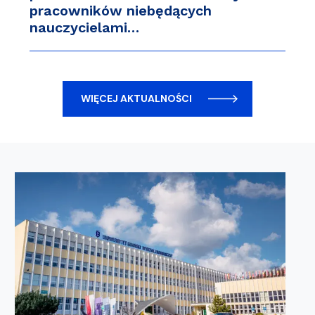
pracowników niebędących
nauczycielami…
WIĘCEJ AKTUALNOŚCI