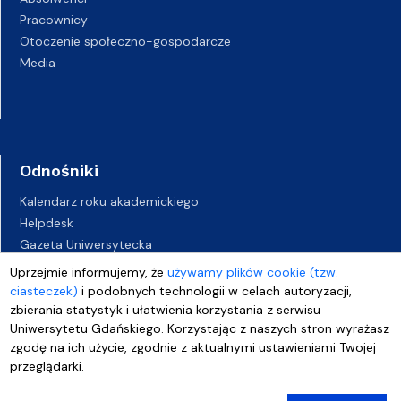
Pracownicy
Otoczenie społeczno-gospodarcze
Media
Odnośniki
Kalendarz roku akademickiego
Helpdesk
Gazeta Uniwersytecka
BIP
Uprzejmie informujemy, że
używamy plików cookie (tzw.
Kampusy UG
ciasteczek)
i podobnych technologii w celach autoryzacji,
Biuro Karier UG
zbierania statystyk i ułatwienia korzystania z serwisu
Uniwersytetu Gdańskiego. Korzystając z naszych stron wyrażasz
Oferty pracy
zgodę na ich użycie, zgodnie z aktualnymi ustawieniami Twojej
Deklaracja dostępności
przeglądarki.