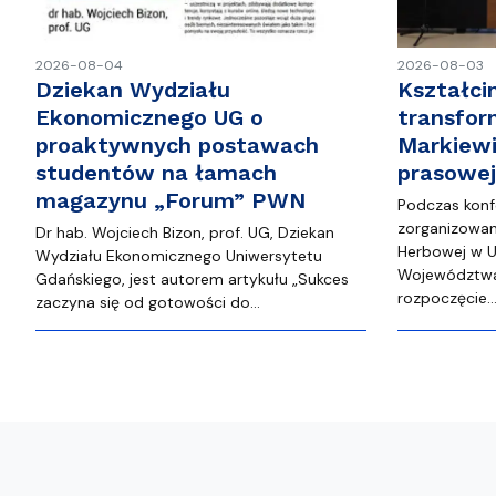
2026-08-04
2026-08-03
Dziekan Wydziału
Kształci
Ekonomicznego UG o
transfor
proaktywnych postawach
Markiewi
studentów na łamach
prasowe
magazynu „Forum” PWN
Podczas konf
zorganizowane
Dr hab. Wojciech Bizon, prof. UG, Dziekan
Herbowej w U
Wydziału Ekonomicznego Uniwersytetu
Województwa
Gdańskiego, jest autorem artykułu „Sukces
rozpoczęcie
zaczyna się od gotowości do…