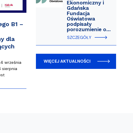
Ekonomiczny i
Gdańska
Fundacja
Oświatowa
ego B1 –
podpisały
porozumienie o…
SZCZEGÓŁY
y dla
ących
WIĘCEJ AKTUALNOŚCI
24 września
 sierpnia
est