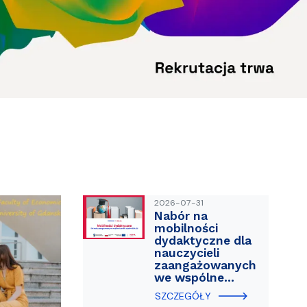
ablony
entów
Centrum Wsparcia Psychologicznego UG
2026-07-31
Nabór na
mobilności
dydaktyczne dla
nauczycieli
zaangażowanych
we wspólne…
SZCZEGÓŁY