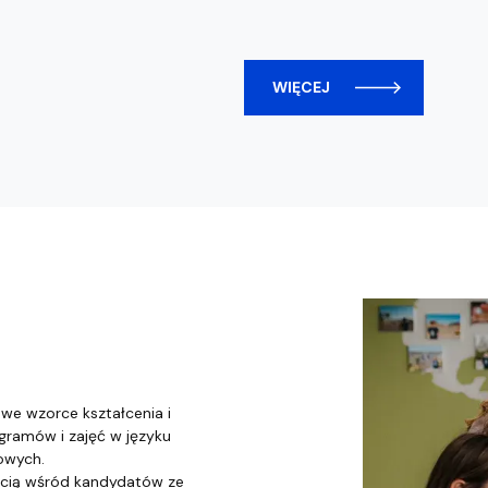
WIĘCEJ
we wzorce kształcenia i
gramów i zajęć w języku
owych.
ością wśród kandydatów ze