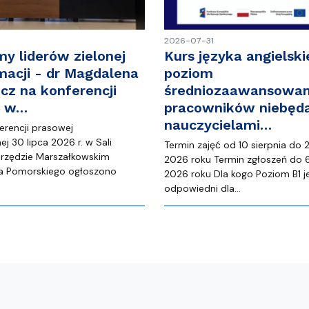
2026-07-31
my liderów zielonej
Kurs języka angielski
macji - dr Magdalena
poziom
cz na konferencji
średniozaawansowan
j w…
pracowników niebęd
nauczycielami…
erencji prasowej
j 30 lipca 2026 r. w Sali
Termin zajęć od 10 sierpnia do 
rzędzie Marszałkowskim
2026 roku Termin zgłoszeń do 6
 Pomorskiego ogłoszono
2026 roku Dla kogo Poziom B1 j
…
odpowiedni dla…