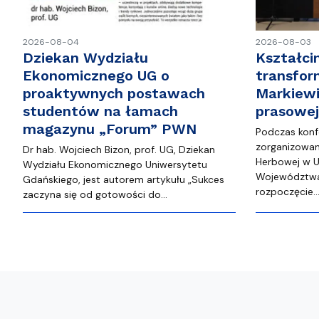
2026-08-04
2026-08-03
Dziekan Wydziału
Kształci
Ekonomicznego UG o
transfor
proaktywnych postawach
Markiewi
studentów na łamach
prasowe
magazynu „Forum” PWN
Podczas konf
zorganizowane
Dr hab. Wojciech Bizon, prof. UG, Dziekan
Herbowej w U
Wydziału Ekonomicznego Uniwersytetu
Województwa
Gdańskiego, jest autorem artykułu „Sukces
rozpoczęcie
zaczyna się od gotowości do…