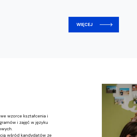
WIĘCEJ
we wzorce kształcenia i
gramów i zajęć w języku
owych.
ością wśród kandydatów ze