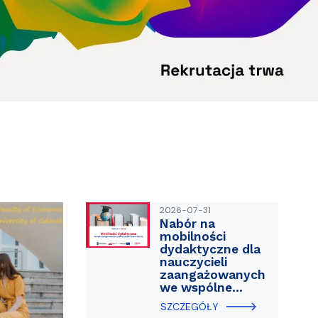
ablony
entów
Centrum Wsparcia Psychologicznego UG
2026-07-31
Nabór na
mobilności
dydaktyczne dla
nauczycieli
zaangażowanych
we wspólne…
SZCZEGÓŁY