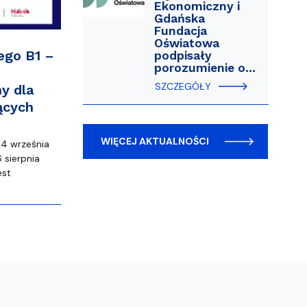
Ekonomiczny i
Gdańska
Fundacja
Oświatowa
ego B1 –
podpisały
porozumienie o…
SZCZEGÓŁY
y dla
ących
WIĘCEJ AKTUALNOŚCI
24 września
 sierpnia
est