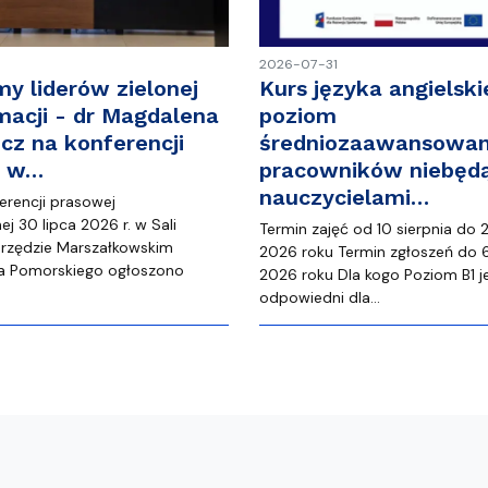
2026-07-31
my liderów zielonej
Kurs języka angielski
macji - dr Magdalena
poziom
cz na konferencji
średniozaawansowan
j w…
pracowników niebęd
nauczycielami…
erencji prasowej
j 30 lipca 2026 r. w Sali
Termin zajęć od 10 sierpnia do 
rzędzie Marszałkowskim
2026 roku Termin zgłoszeń do 6
 Pomorskiego ogłoszono
2026 roku Dla kogo Poziom B1 j
…
odpowiedni dla…