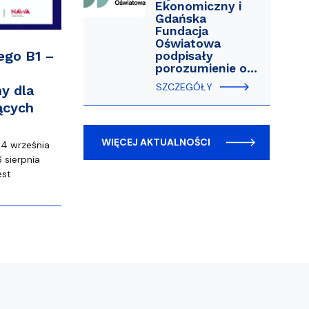
Ekonomiczny i
Gdańska
Fundacja
Oświatowa
ego B1 –
podpisały
porozumienie o…
SZCZEGÓŁY
y dla
ących
WIĘCEJ AKTUALNOŚCI
24 września
 sierpnia
est