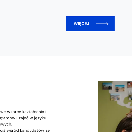
WIĘCEJ
we wzorce kształcenia i
gramów i zajęć w języku
owych.
ością wśród kandydatów ze