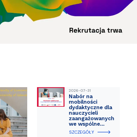
ablony
entów
Centrum Wsparcia Psychologicznego UG
2026-07-31
Nabór na
mobilności
dydaktyczne dla
nauczycieli
zaangażowanych
we wspólne…
SZCZEGÓŁY