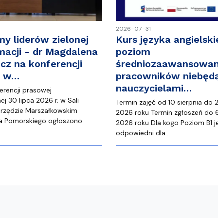
2026-07-31
my liderów zielonej
Kurs języka angielski
macji - dr Magdalena
poziom
cz na konferencji
średniozaawansowan
j w…
pracowników niebęd
nauczycielami…
erencji prasowej
j 30 lipca 2026 r. w Sali
Termin zajęć od 10 sierpnia do 
rzędzie Marszałkowskim
2026 roku Termin zgłoszeń do 6
 Pomorskiego ogłoszono
2026 roku Dla kogo Poziom B1 j
…
odpowiedni dla…