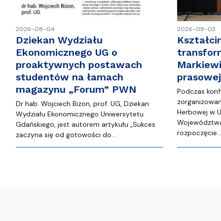
2026-08-04
2026-08-03
Dziekan Wydziału
Kształci
Ekonomicznego UG o
transfor
proaktywnych postawach
Markiewi
studentów na łamach
prasowe
magazynu „Forum” PWN
Podczas konf
zorganizowane
Dr hab. Wojciech Bizon, prof. UG, Dziekan
Herbowej w U
Wydziału Ekonomicznego Uniwersytetu
Województwa
Gdańskiego, jest autorem artykułu „Sukces
rozpoczęcie
zaczyna się od gotowości do…