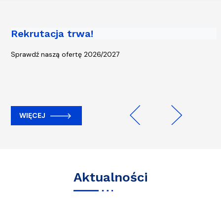
Rekrutacja trwa!
Piąta edycja kampanii „Rowerem na
Uczelnię” - start 13 kwietnia!
Sprawdź naszą ofertę 2026/2027
WIĘCEJ
WIĘCEJ
Previous
Next
Aktualności