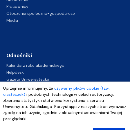
Pracownicy
Otoczenie społeczno-gospodarcze
Media
Odnośniki
Kalendarz roku akademickiego
Helpdesk
Gazeta Uniwersytecka
BIP
Uprzejmie informujemy, że
używamy plików cookie (tzw.
Kampusy UG
ciasteczek)
i podobnych technologii w celach autoryzacji,
Biuro Karier UG
zbierania statystyk i ułatwienia korzystania z serwisu
Uniwersytetu Gdańskiego. Korzystając z naszych stron wyrażasz
Oferty pracy
zgodę na ich użycie, zgodnie z aktualnymi ustawieniami Twojej
Deklaracja dostępności
przeglądarki.