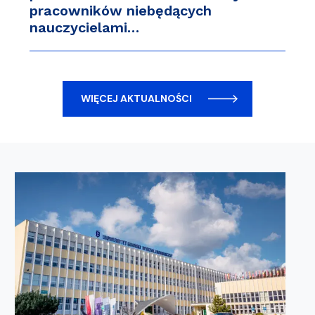
pracowników niebędących
nauczycielami…
WIĘCEJ AKTUALNOŚCI