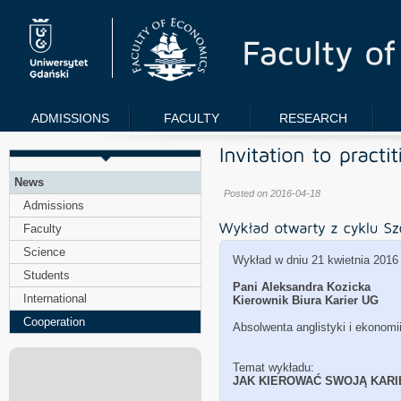
ADMISSIONS
FACULTY
RESEARCH
News
Posted on 2016-04-18
Admissions
Faculty
Science
Wykład w dniu 21 kwietnia 2016 
Students
Pani Aleksandra Kozicka
International
Kierownik Biura Karier UG
Cooperation
Absolwenta anglistyki i ekonomi
Temat wykładu:
JAK KIEROWAĆ SWOJĄ KARI