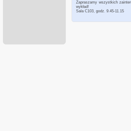
Zapraszamy wszystkich zainter
wykład!
Sala C103, godz. 9.45-11.15