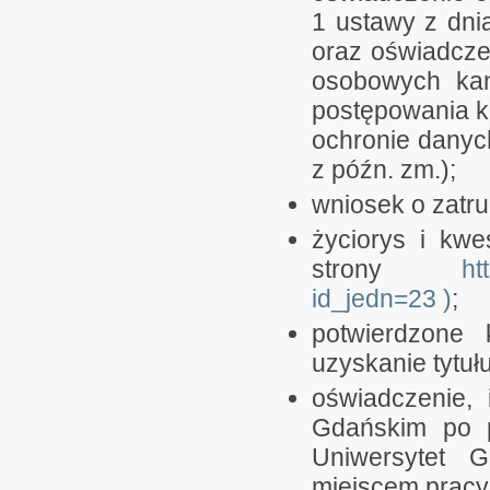
1 ustawy z dni
oraz oświadcze
osobowych kand
postępowania k
ochronie danych
z późn. zm.);
wniosek o zatr
życiorys i kwe
strony
ht
id_jedn=23 )
;
potwierdzone 
uzyskanie tytu
oświadczenie, 
Gdańskim po 
Uniwersytet 
miejscem pracy