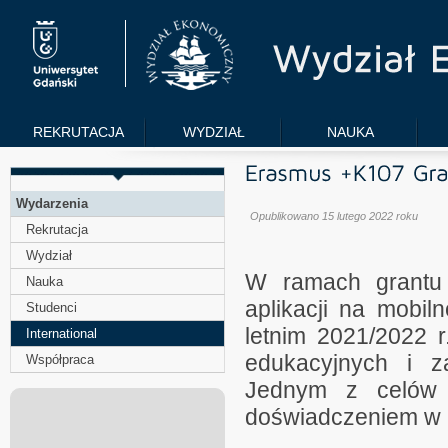
REKRUTACJA
WYDZIAŁ
NAUKA
Wydarzenia
Opublikowano 15 lutego 2022 roku
Rekrutacja
Wydział
W ramach grantu 
Nauka
aplikacji na mobi
Studenci
letnim 2021/2022 
International
edukacyjnych i z
Współpraca
Jednym z celów w
doświadczeniem w r