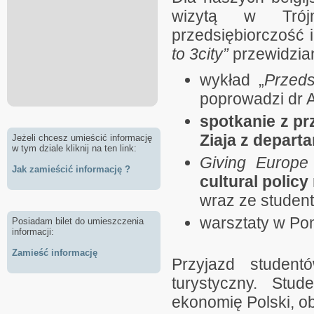
wizytą w Trój
przedsiębiorczość
to 3city”
przewidzia
wykład „
Przeds
poprowadzi dr 
spotkanie z pr
Ziaja z depart
Jeżeli chcesz umieścić informację
w tym dziale kliknij na ten link:
Giving Europ
Jak zamieścić informację ?
cultural policy
wraz ze studen
warsztaty w P
Posiadam bilet do umieszczenia
informacji:
Zamieść informację
Przyjazd student
turystyczny. Stud
ekonomię Polski, o