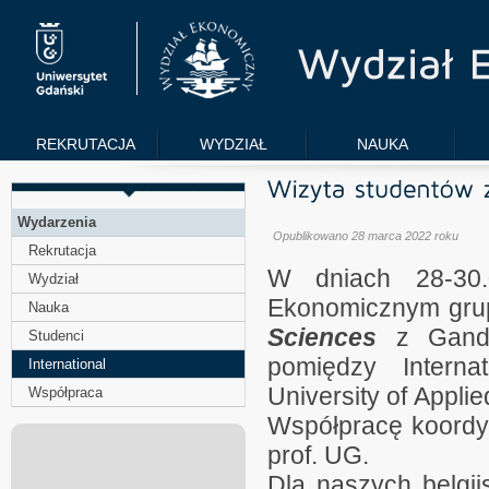
REKRUTACJA
WYDZIAŁ
NAUKA
Wydarzenia
Opublikowano 28 marca 2022 roku
Rekrutacja
W dniach 28-30.
Wydział
Ekonomicznym gr
Nauka
Sciences
z Gand
Studenci
pomiędzy
Inter
International
University of Appl
Współpraca
Współpracę koordyn
prof. UG.
Dla naszych belgij