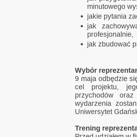
minutowego wys
jakie pytania z
jak zachowyw
profesjonalnie,
jak zbudować pr
Wybór reprezenta
9 maja odbędzie się
cel projektu, je
przychodów oraz 
wydarzenia zostan
Uniwersytet Gdański
Trening reprezent
Przed udziałem w f