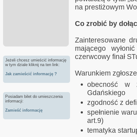
na prestiżowym Wo
Co zrobić by dołą
Zainteresowane dr
mającego wyłonić
czerwcowy finał ST
Jeżeli chcesz umieścić informację
w tym dziale kliknij na ten link:
Warunkiem zgłoszen
Jak zamieścić informację ?
obecność w z
Gdańskiego
Posiadam bilet do umieszczenia
zgodność z defin
informacji:
Zamieść informację
spełnienie waru
art.9)
tematyka startu