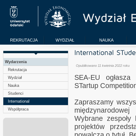
REKRUTACJA
WYDZIAŁ
NAUKA
Wydarzenia
Opublikowano 11 kwietnia 2022 roku
Rekrutacja
SEA-EU ogłasza d
Wydział
STartup Competitio
Nauka
Studenci
Zapraszamy wszyst
International
międzynarodowej i
Współpraca
Wybrane zespoły 
projektów przedst
powalczą o tytuł „B