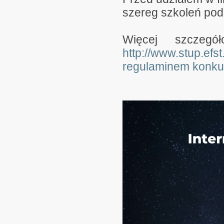
szereg szkoleń pod
Więcej szczegół
http://www.stup.efst.
regulaminem konku