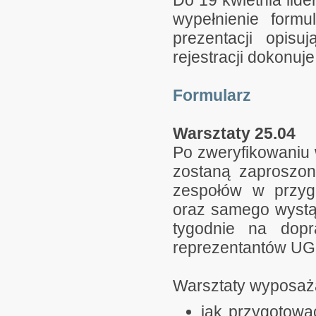
Do 19 kwietnia lide
wypełnienie formu
prezentacji opisu
rejestracji dokonuje 
Formularz
Warsztaty 25.04
Po zweryfikowaniu w
zostaną zaproszon
zespołów w przygo
oraz samego wystą
tygodnie na dopr
reprezentantów UG
Warsztaty wyposażą
jak przygotowa