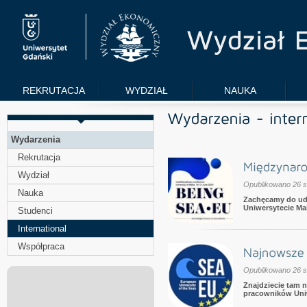
REKRUTACJA
WYDZIAŁ
NAUKA
Wydarzenia
Rekrutacja
Wydział
Opublikowano 26 s
Nauka
Zachęcamy do udz
Uniwersytecie Ma
Studenci
International
Współpraca
Opublikowano 26 s
Znajdziecie tam 
pracowników Uniw