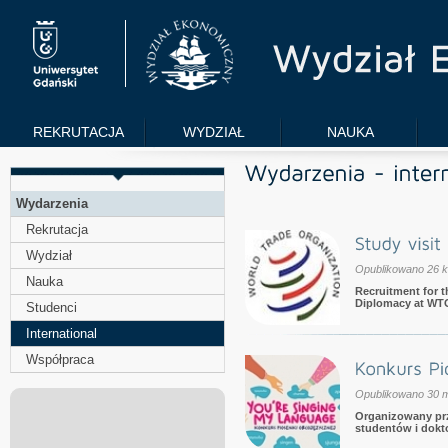
REKRUTACJA
WYDZIAŁ
NAUKA
Wydarzenia
Rekrutacja
Wydział
Opublikowano 26 k
Nauka
Recruitment for t
Diplomacy at WTO
Studenci
International
Współpraca
Opublikowano 30 
Organizowany pr
studentów i dok