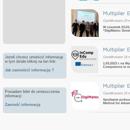
Opublikowano 29 
W czwartek 23.03
“DigiMates: Devel
Jeżeli chcesz umieścić informację
Opublikowano 18 
w tym dziale kliknij na ten link:
1.03.2023 r. na 
Competence in o
Jak zamieścić informację ?
Posiadam bilet do umieszczenia
Opublikowano 16 
informacji:
Spotkanie podsum
Method for Advanc
Zamieść informację