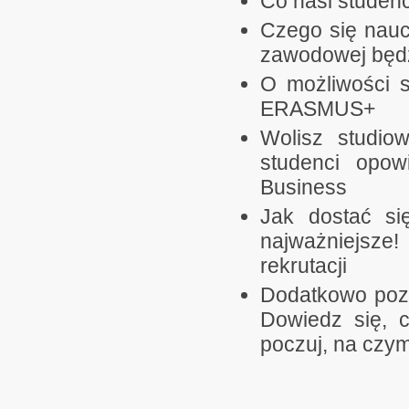
Co nasi studen
Czego się nauc
zawodowej będ
O możliwości s
ERASMUS+
Wolisz studio
studenci opowi
Business
Jak dostać si
najważniejsze
rekrutacji
Dodatkowo poz
Dowiedz się, c
poczuj, na czym