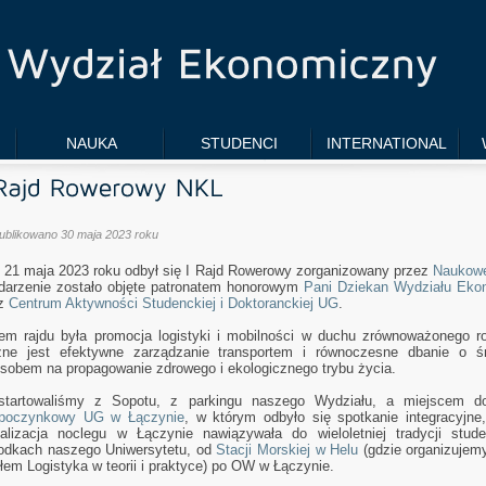
NAUKA
STUDENCI
INTERNATIONAL
ublikowano 30 maja 2023 roku
i 21 maja 2023 roku odbył się I Rajd Rowerowy zorganizowany przez
Naukowe
arzenie zostało objęte patronatem honorowym
Pani Dziekan Wydziału Ekon
az
Centrum Aktywności Studenckiej i Doktoranckiej UG
.
em rajdu była promocja logistyki i mobilności w duchu zrównoważonego roz
ne jest efektywne zarządzanie transportem i równoczesne dbanie o ś
sobem na propagowanie zdrowego i ekologicznego trybu życia.
startowaliśmy z Sopotu, z parkingu naszego Wydziału, a miejscem 
poczynkowy UG w Łączynie
, w którym odbyło się spotkanie integracyjne
alizacja noclegu w Łączynie nawiązywała do wieloletniej tradycji stud
odkach naszego Uniwersytetu, od
Stacji Morskiej w Helu
(gdzie organizujem
łem Logistyka w teorii i praktyce) po OW w Łączynie.