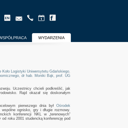
WSPÓŁPRACA
WYDARZENIA
 Koło Logistyki Uniwersytetu Gdańskiego
.
omicznego, dr hab. Moniki Bąk, prof. UG
woju. Uczestnicy chcieli podkreślić, jak
rodowisko. Rajd okazał się doskonałym
docelowym pierwszego dnia był
Ośrodek
, wspólne ognisko, gry i długie rozmowy.
enckich konferencji NKL w „terenowych”
y od roku 2001 studencką konferencję pod