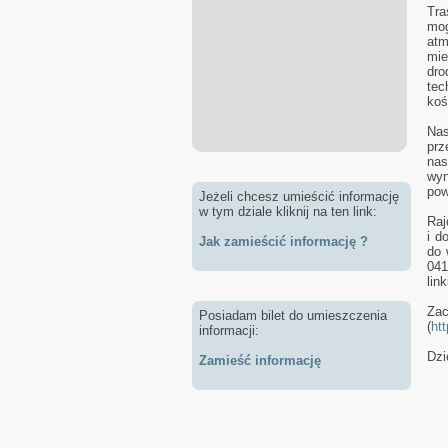
Tra
mog
atm
mie
dro
tec
koś
Nas
prz
nas
wyn
pow
Jeżeli chcesz umieścić informację
w tym dziale kliknij na ten link:
Raj
i d
Jak zamieścić informację ?
do 
041
lin
Zac
Posiadam bilet do umieszczenia
(
ht
informacji:
Dzi
Zamieść informację