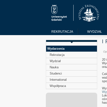
REKRUTACJA
WYDZIAŁ
Wydarzenia
Op
Rekrutacja
20 
Wydział
Wyd
or
Nauka
Studenci
Cel
waż
International
spo
Współpraca
Wy
Wy
Lok
ośr
has