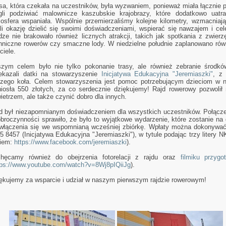
sa, która czekała na uczestników, była wyzwaniem, ponieważ miała łącznie 
li podziwiać malownicze kaszubskie krajobrazy, które dodatkowo uatra
osfera wspaniała. Wspólnie przemierzaliśmy kolejne kilometry, wzmacniają
li okazję dzielić się swoimi doświadczeniami, wspierać się nawzajem i ce
dze nie brakowało również licznych atrakcji, takich jak spotkania z zwier
hniczne rowerów czy smaczne lody. W niedzielne południe zaplanowano rów
ciele.
zym celem było nie tylko pokonanie trasy, ale również zebranie środkó
ekazali datki na stowarzyszenie
Inicjatywa Edukacyjna "Jeremiaszki"
, z
zego koła. Celem stowarzyszenia jest pomoc potrzebującym dzieciom w n
iosła 550 złotych, za co serdecznie dziękujemy! Rajd rowerowy pozwolił 
ietrzem, ale także czynić dobro dla innych.
d był niezapomnianym doświadczeniem dla wszystkich uczestników. Połączeni
obroczynności sprawiło, że było to wyjątkowe wydarzenie, które zostanie n
włączenia się we wspomnianą wcześniej zbiórkę. Wpłaty można dokonywać
5 8457 (Inicjatywa Edukacyjna "Jeremiaszki"), w tytule podając trzy litery
kiem:
https://www.facebook.com/jeremiaszki
).
hęcamy również do obejrzenia fotorelacji z rajdu oraz
filmiku przyg
tps://www.youtube.com/watch?v=8Wj8pIQiiJg
).
ękujemy za wsparcie i udział w naszym pierwszym rajdzie rowerowym!