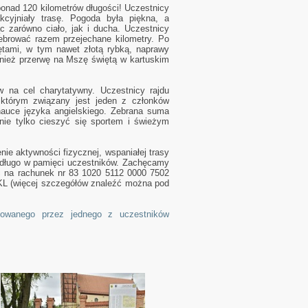
ponad 120 kilometrów długości! Uczestnicy
kcyjniały trasę. Pogoda była piękna, a
c zarówno ciało, jak i ducha. Uczestnicy
lebrować razem przejechane kilometry. Po
zętami, w tym nawet złotą rybką, naprawy
nież przerwę na Mszę świętą w kartuskim
w na cel charytatywny. Uczestnicy rajdu
 którym związany jest jeden z członków
auce języka angielskiego. Zebrana suma
nie tylko cieszyć się sportem i świeżym
e aktywności fizycznej, wspaniałej trasy
a długo w pamięci uczestników. Zachęcamy
 na rachunek nr 83 1020 5112 0000 7502
 NKL (więcej szczegółów znaleźć można pod
otowanego przez jednego z uczestników