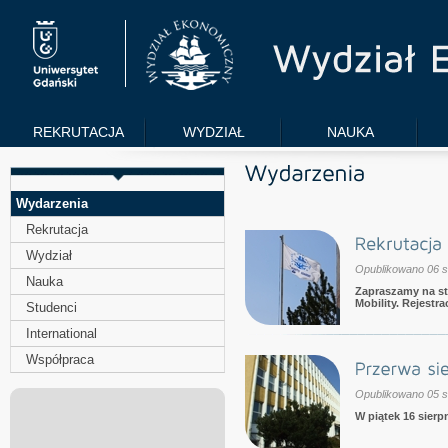
REKRUTACJA
WYDZIAŁ
NAUKA
Wydarzenia
Rekrutacja
Wydział
Opublikowano 06 s
Nauka
Zapraszamy na stu
Mobility. Rejestra
Studenci
International
Współpraca
Opublikowano 05 s
W piątek 16 sierpn