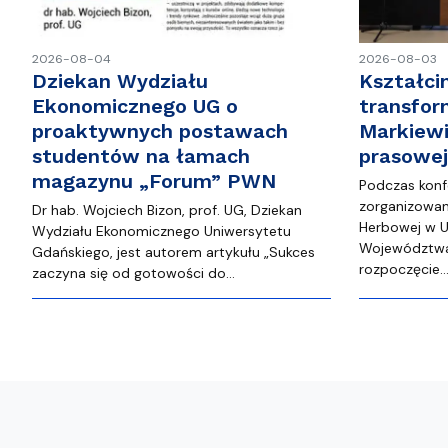
2026-08-04
2026-08-03
Dziekan Wydziału
Kształci
Ekonomicznego UG o
transfor
proaktywnych postawach
Markiewi
studentów na łamach
prasowe
magazynu „Forum” PWN
Podczas konf
zorganizowane
Dr hab. Wojciech Bizon, prof. UG, Dziekan
Herbowej w U
Wydziału Ekonomicznego Uniwersytetu
Województwa
Gdańskiego, jest autorem artykułu „Sukces
rozpoczęcie
zaczyna się od gotowości do…