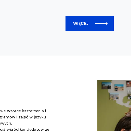
WIĘCEJ
we wzorce kształcenia i
gramów i zajęć w języku
owych.
ością wśród kandydatów ze