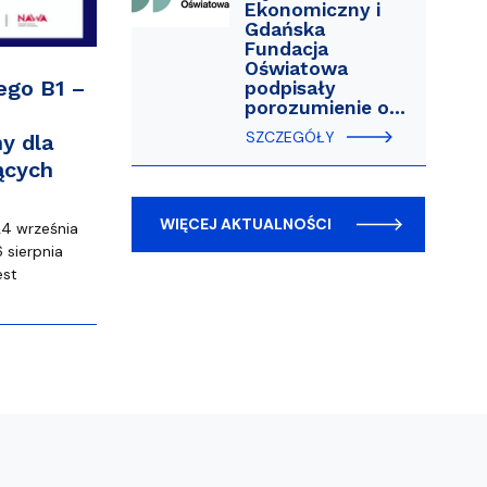
Ekonomiczny i
Gdańska
Fundacja
Oświatowa
ego B1 –
podpisały
porozumienie o…
SZCZEGÓŁY
y dla
ących
WIĘCEJ AKTUALNOŚCI
24 września
 sierpnia
est