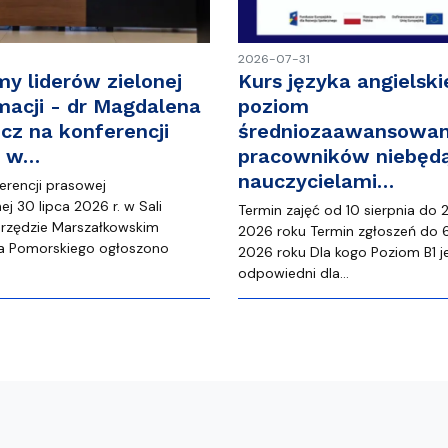
2026-07-31
my liderów zielonej
Kurs języka angielski
macji - dr Magdalena
poziom
cz na konferencji
średniozaawansowan
j w…
pracowników niebęd
nauczycielami…
erencji prasowej
j 30 lipca 2026 r. w Sali
Termin zajęć od 10 sierpnia do 
rzędzie Marszałkowskim
2026 roku Termin zgłoszeń do 6
 Pomorskiego ogłoszono
2026 roku Dla kogo Poziom B1 j
…
odpowiedni dla…