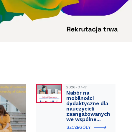
ablony
entów
Centrum Wsparcia Psychologicznego UG
2026-07-31
Nabór na
mobilności
dydaktyczne dla
nauczycieli
zaangażowanych
we wspólne…
SZCZEGÓŁY