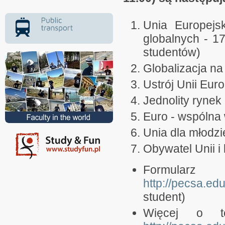
Unia Europejs
globalnych - 17
studentów)
Globalizacja na
Ustrój Unii Euro
Jednolity rynek
Euro - wspólna 
Unia dla młodzi
Obywatel Unii i
Formula
http://pecsa.ed
student)
Więcej o te