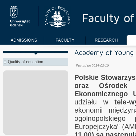
ADMISSIONS
FACULTY
RESEARCH
Quality of education
Posted on 2014-03-10
Polskie Stowarzy
oraz Ośrodek B
Ekonomicznego 
udziału w
tele-
ekonomii międzyn
ogólnopolskiego
Europejczyka" (AM
11.00) są następuj