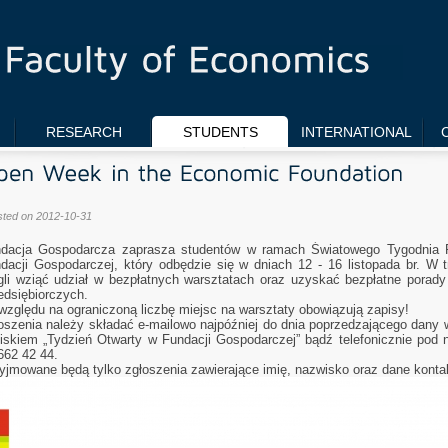
RESEARCH
STUDENTS
INTERNATIONAL
sted on 2012-10-31
dacja Gospodarcza zaprasza studentów w ramach Światowego Tygodnia P
dacji Gospodarczej, który odbędzie się w dniach 12 - 16 listopada br. W 
li wziąć udział w bezpłatnych warsztatach oraz uzyskać bezpłatne porady
edsiębiorczych.
względu na ograniczoną liczbę miejsc na warsztaty obowiązują zapisy!
oszenia należy składać e-mailowo najpóźniej do dnia poprzedzającego dany 
iskiem „Tydzień Otwarty w Fundacji Gospodarczej” bądź telefonicznie pod n
662 42 44.
yjmowane będą tylko zgłoszenia zawierające imię, nazwisko oraz dane kontak