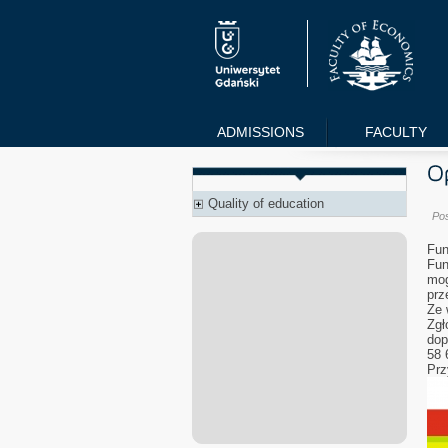
ADMISSIONS
FACULTY
Quality of education
Po
Fun
Fun
mog
prz
Ze 
Zgł
dop
58 
Prz