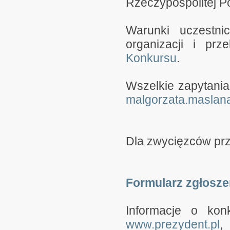
Rzeczypospolitej Po
Warunki uczestni
organizacji i pr
Konkursu
.
Wszelkie zapytania
malgorzata.maslan
Dla zwycięzców prz
Formularz zgłosz
Informacje o kon
www.prezydent.pl
,