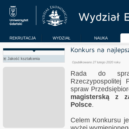
REKRUTACJA
WYDZIAŁ
NAUKA
Jakość kształcenia
Opublikowano 27 lutego 2020 roku
Rada do spraw
Rzeczypospolitej 
spraw Przedsiębio
magisterską z z
Polsce
.
Celem Konkursu jes
wyżej wymienioneg