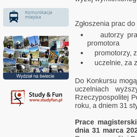
Zgłoszenia prac d
autorzy prac 
promotora
promotorzy, z
uczelnie, za z
Do Konkursu mogą 
uczelniach wyższ
Rzeczypospolitej P
roku, a dniem 31 st
Prace magistersk
dnia 31 marca 20