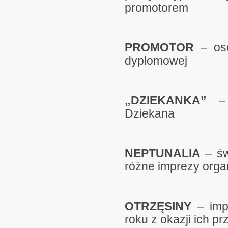
promotorem
PROMOTOR
– oso
dyplomowej
„DZIEKANKA”
– p
Dziekana
NEPTUNALIA
– św
różne imprezy org
OTRZĘSINY
– imp
roku z okazji ich pr