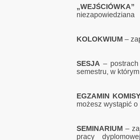
„WEJŚCIÓWKA”
–
niezapowiedziana
KOLOKWIUM
– za
SESJA
– postrach
semestru, w który
EGZAMIN KOMIS
możesz wystąpić o
SEMINARIUM
– zaj
pracy dyplomowe