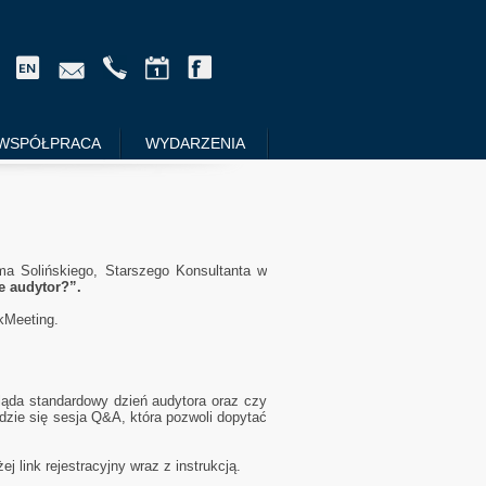
WSPÓŁPRACA
WYDARZENIA
a Solińskiego, Starszego Konsultanta w
e audytor?”.
kMeeting.
ląda standardowy dzień audytora oraz czy
dzie się sesja Q&A, która pozwoli dopytać
j link rejestracyjny wraz z instrukcją.
.