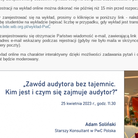
estracji na wykład online można dokonać nie później niż 15 min przed rozpo
 zarejestrować się na wykład, prosimy o kliknięcie w poniższy link - nale
zbę studentów na wykładzie (wpisać liczbę w przypadku, gdy wykład jest trans
.bde.wib.org.pl/wykład-PwC
zarejestrowaniu się otrzymacie Państwo wiadomość e-mail, zawierającą link 
adres e-mail wskazany podczas rejestracji (gdyby nie było maila w skrzync
dery poczty).
ład online ma charakter interaktywny dzięki możliwości zadawania pytań i d
t będzie moderowany.