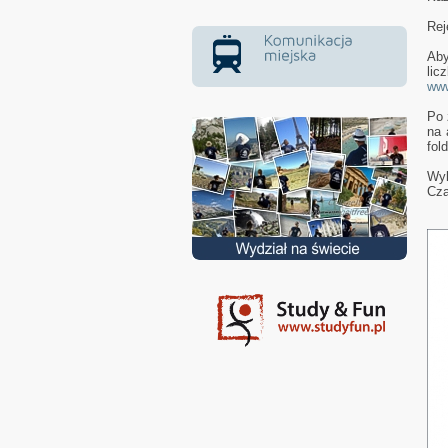
Rej
Aby
lic
www
Po 
na 
fol
Wyk
Cza