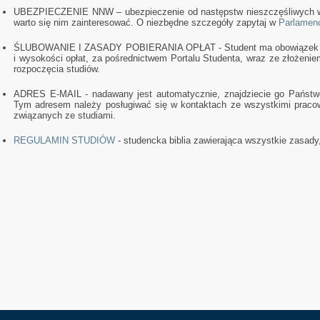
UBEZPIECZENIE NNW – ubezpieczenie od następstw nieszczęśliwych 
warto się nim zainteresować. O niezbędne szczegóły zapytaj w
Parlamen
ŚLUBOWANIE I ZASADY POBIERANIA OPŁAT - Student ma obowiązek zaa
i wysokości opłat, za pośrednictwem Portalu Studenta, wraz ze złożenie
rozpoczęcia studiów.
ADRES E-MAIL - nadawany jest automatycznie, znajdziecie go Państwo
Tym adresem należy posługiwać się w kontaktach ze wszystkimi praco
związanych ze studiami.
REGULAMIN STUDIÓW
- studencka biblia zawierająca wszystkie zasady