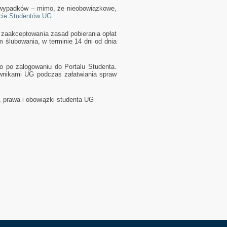
wypadków – mimo, że nieobowiązkowe,
cie Studentów UG
.
kceptowania zasad pobierania opłat
m ślubowania, w terminie 14 dni od dnia
 po zalogowaniu do Portalu Studenta.
wnikami UG podczas załatwiania spraw
, prawa i obowiązki studenta UG