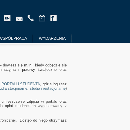
WSPÓŁPRACA
WYDARZENIA
 dowiesz się m.in.: kiedy odbędzie się
minacyjna i przerwy świąteczne oraz
m
PORTALU STUDENTA
, gdzie logujesz
udia stacjonarne
,
studia niestacjonarne
)
 umieszczenie zdjęcia w portalu oraz
do opłat studenckich wygenerowany z
ronicznej. Dostęp do niego otrzymasz