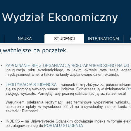
NAUKA
STUDENCI
INTERNATIONAL
ZAPOZNANIE SIĘ Z ORGANIZACJĄ ROKU AKADEMICKIEGO NA UG
–
inauguracja roku akademickiego, w jakim okresie trwa sesja egza
międzysemestralne, a także na kiedy zaplanowano dzień rektorski.
LEGITYMACJA STUDENCKA
– wniosek o nią złożysz za pośrednictwe
się za pomocą swojego numeru indeksu. Odbierzesz ją w dziekanacie (
st
swojego wydziału. Pamiętaj, aby później uaktualniać ją raz na semestr!
Warunkiem odebrania legitymacji jest terminowe wypełnienie wniosku,
uiszczenie opłaty w wysokości 22 zł na indywidualny numer konta 
zakładki: Płatności.
INDEKS – na Uniwersytecie Gdańskim obowiązuje indeks w formie elekt
po zalogowaniu się do
PORTALU STUDENTA