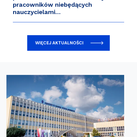
pracowników niebędących
nauczycielami…
WIĘCEJ AKTUALNOŚCI