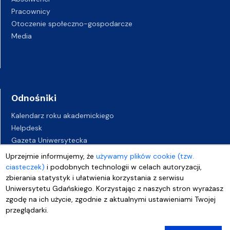
Pracownicy
Otoczenie społeczno-gospodarcze
Media
Odnośniki
Kalendarz roku akademickiego
Helpdesk
Gazeta Uniwersytecka
BIP
Uprzejmie informujemy, że
używamy plików cookie (tzw.
Kampusy UG
ciasteczek)
i podobnych technologii w celach autoryzacji,
Biuro Karier UG
zbierania statystyk i ułatwienia korzystania z serwisu
Uniwersytetu Gdańskiego. Korzystając z naszych stron wyrażasz
Oferty pracy
zgodę na ich użycie, zgodnie z aktualnymi ustawieniami Twojej
Deklaracja dostępności
przeglądarki.