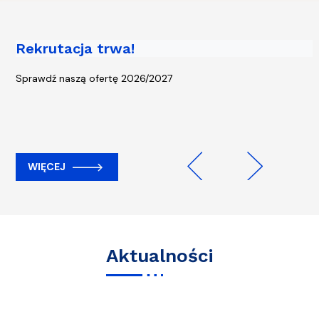
Rekrutacja trwa!
Piąta edycja kampanii „Rowerem na
Uczelnię” - start 13 kwietnia!
Sprawdź naszą ofertę 2026/2027
WIĘCEJ
WIĘCEJ
Previous
Next
Aktualności