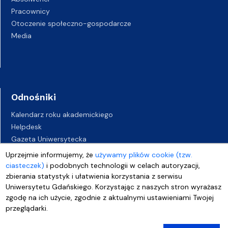
Pracownicy
Otoczenie społeczno-gospodarcze
Media
Odnośniki
Kalendarz roku akademickiego
Helpdesk
Gazeta Uniwersytecka
BIP
Uprzejmie informujemy, że
używamy plików cookie (tzw.
Kampusy UG
ciasteczek)
i podobnych technologii w celach autoryzacji,
Biuro Karier UG
zbierania statystyk i ułatwienia korzystania z serwisu
Uniwersytetu Gdańskiego. Korzystając z naszych stron wyrażasz
Oferty pracy
zgodę na ich użycie, zgodnie z aktualnymi ustawieniami Twojej
Deklaracja dostępności
przeglądarki.