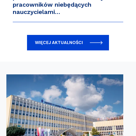
pracowników niebędących
nauczycielami…
WIĘCEJ AKTUALNOŚCI