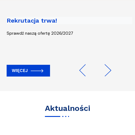
Rekrutacja trwa!
Piąta edycja kampanii „Rowerem na
Uczelnię” - start 13 kwietnia!
Sprawdź naszą ofertę 2026/2027
WIĘCEJ
WIĘCEJ
Previous
Next
Aktualności